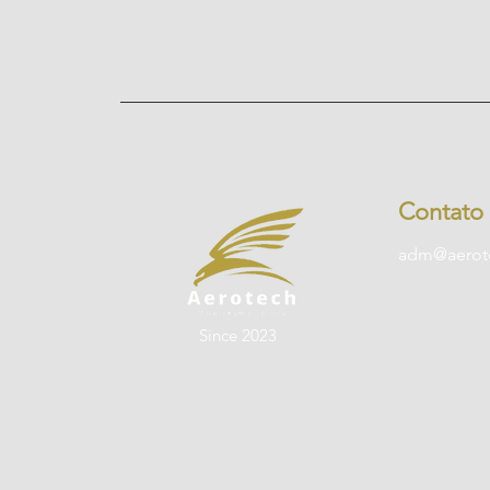
Contato
adm@aerote
Since 2023