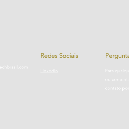
Redes Sociais
Pergunt
chbrasil.com
LinkedIn
Para qualqu
ou comentá
contato por