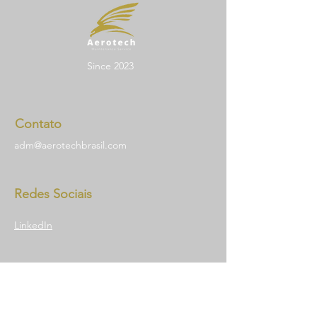
Since 2023
Contato
adm@aerotechbrasil.com
Redes Sociais
LinkedIn
Perguntas
Para qualquer pergunta, dúvida ou
comentário, entre em contato por e-mail